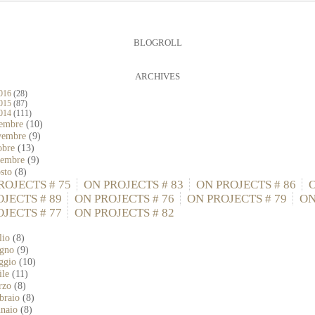
BLOGROLL
ARCHIVES
016
(28)
015
(87)
014
(111)
cembre
(10)
vembre
(9)
obre
(13)
ttembre
(9)
osto
(8)
ROJECTS # 75
ON PROJECTS # 83
ON PROJECTS # 86
OJECTS # 89
ON PROJECTS # 76
ON PROJECTS # 79
O
OJECTS # 77
ON PROJECTS # 82
lio
(8)
ugno
(9)
ggio
(10)
ile
(11)
rzo
(8)
bbraio
(8)
nnaio
(8)