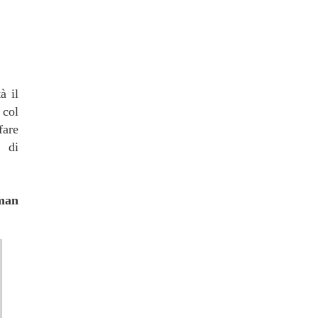
à il
 col
fare
, di
man