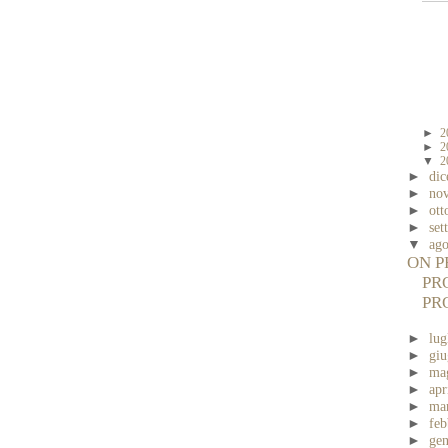
►
2
►
2
▼
2
►
di
►
no
►
ott
►
se
▼
ag
ON P
PR
PR
►
lug
►
gi
►
ma
►
apr
►
ma
►
fe
►
ge