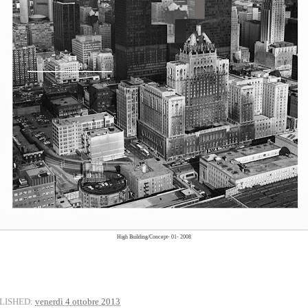
High Building/Concept- 01- 2008
LISHED:
venerdì 4 ottobre 2013