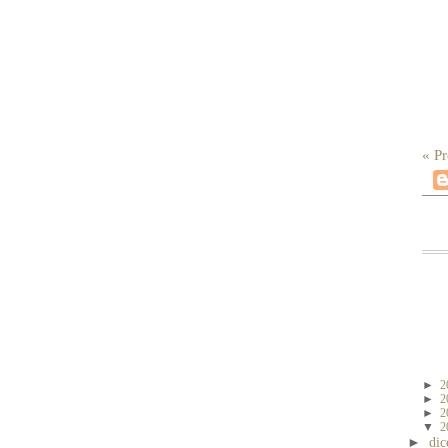
« Pr
►
2
►
2
►
2
▼
2
►
di