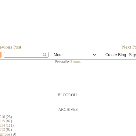
evious Post
Next Po
Powered by
Blogger
.
BLOGROLL
ARCHIVES
016
(28)
015
(87)
014
(111)
013
(92)
cembre
(9)