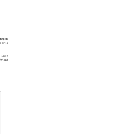
mmagini
o della
, those
defined