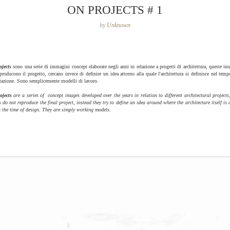
ON PROJECTS # 1
by
Unknown
ojects
sono una serie di immagini concept elaborate negli anni in relazione a progetti di architettura, queste i
producono il progetto, cercano invece di definire un idea attorno alla quale l'architettura si definisce nel temp
tazione. Sono semplicemente modelli di lavoro.
ojects
are a series of concept images developed over the years in relation to different architectural projects
 do not reproduce the final project, instead they try to define an idea around where the architecture itself is 
 the time of design. They are simply working models.