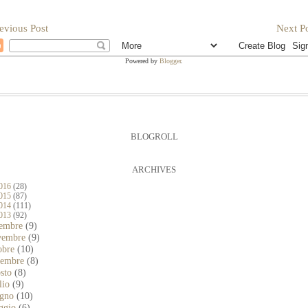
evious Post
Next Po
Powered by
Blogger
.
BLOGROLL
ARCHIVES
016
(28)
015
(87)
014
(111)
013
(92)
cembre
(9)
vembre
(9)
obre
(10)
ttembre
(8)
osto
(8)
lio
(9)
ugno
(10)
ggio
(6)