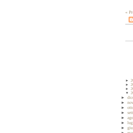
« Pr
►
2
►
2
►
2
▼
2
►
di
►
no
►
ott
►
se
►
ag
►
lug
►
gi
►
ma