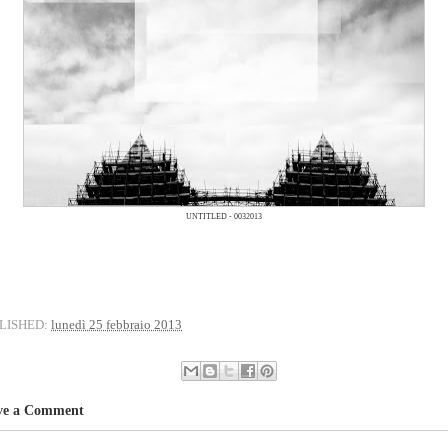
UNTITLED - 0032013
LISHED:
lunedì 25 febbraio 2013
ve a Comment