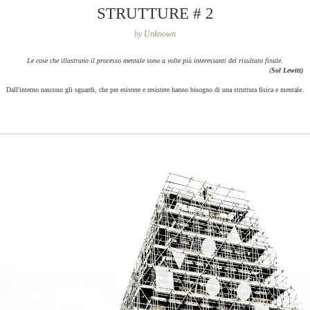
STRUTTURE # 2
by
Unknown
Le cose che illustrano il processo mentale sono a volte più interessanti del risultato finale.
(
Sol Lewitt)
Dall'interno nascono gli sguardi, che per esistere e resistere hanno bisogno di una struttura fisica e mentale.