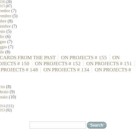
016
(28)
015
(87)
cembre
(7)
vembre
(5)
obre
(8)
ttembre
(7)
osto
(5)
lio
(6)
ugno
(7)
ggio
(7)
ile
(8)
CARDS FROM THE PAST
ON PROJECTS # 155
ON
OJECTS # 150
ON PROJECTS # 152
ON PROJECTS # 151
 PROJECTS # 148
ON PROJECTS # 134
ON PROJECTS #
7
rzo
(8)
bbraio
(9)
nnaio
(10)
014
(111)
013
(92)