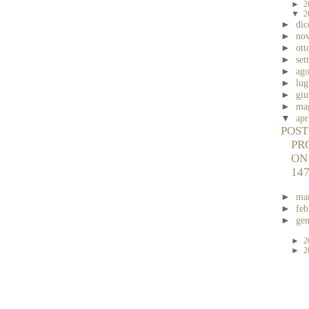
►
2
▼
2
►
di
►
no
►
ott
►
se
►
ag
►
lug
►
gi
►
ma
▼
apr
POST
PR
ON
14
►
ma
►
fe
►
ge
►
2
►
2