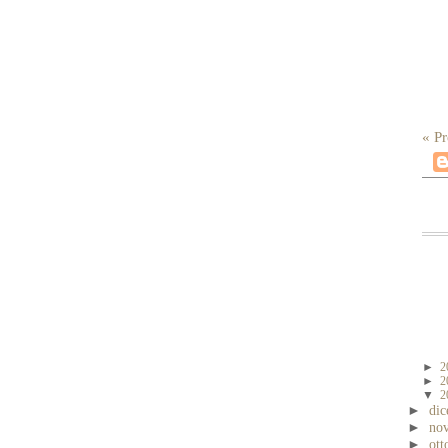
« Pr
►
2
►
2
▼
2
►
di
►
no
►
ott