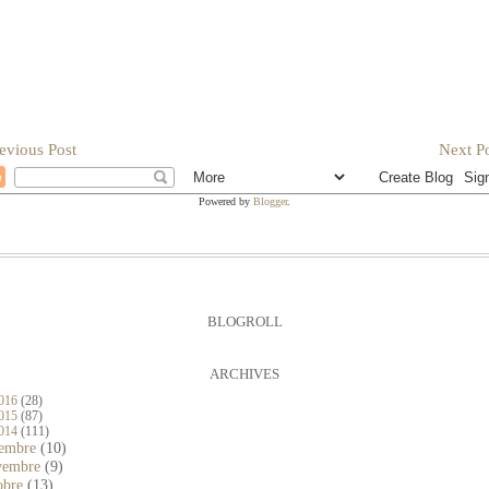
evious Post
Next Po
Powered by
Blogger
.
BLOGROLL
ARCHIVES
016
(28)
015
(87)
014
(111)
cembre
(10)
vembre
(9)
obre
(13)