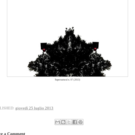
Supernatural n. 07 (2013)
LISHED:
giovedì 25 luglio 2013
ve a Comment