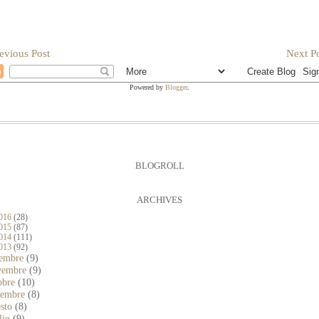
evious Post
Next Po
Powered by
Blogger
.
BLOGROLL
ARCHIVES
016
(28)
015
(87)
014
(111)
013
(92)
cembre
(9)
vembre
(9)
obre
(10)
ttembre
(8)
osto
(8)
lio
(9)