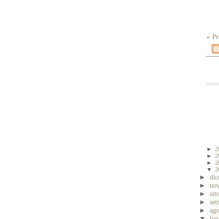
« Pr
►
2
►
2
►
2
▼
2
►
di
►
no
►
ott
►
se
►
ag
▼
lug